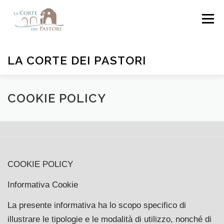
Passa
Menu
al
contenuto
LA CORTE DEI PASTORI
HOME
CAMERE
OFFERTE
FOTO
COOKIE POLICY
DISPONIBILITÀ
DOVE SIAMO
CONTATTI
COOKIE POLICY
Informativa Cookie
La presente informativa ha lo scopo specifico di
illustrare le tipologie e le modalità di utilizzo, nonché di