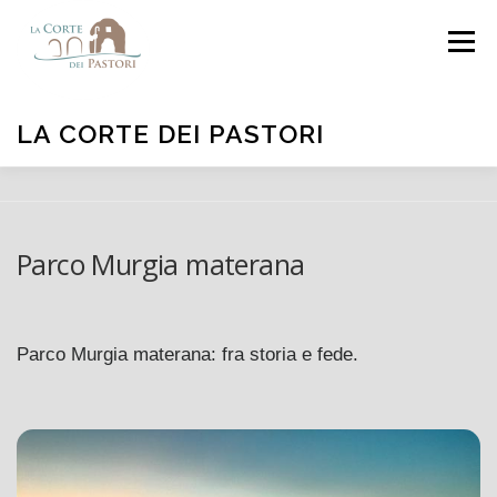
Passa
Menu
al
contenuto
LA CORTE DEI PASTORI
HOME
CAMERE
OFFERTE
FOTO
Parco Murgia materana
DISPONIBILITÀ
DOVE SIAMO
CONTATTI
Parco Murgia materana: fra storia e fede.