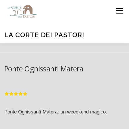
Passa
Menu
al
contenuto
LA CORTE DEI PASTORI
HOME
CAMERE
OFFERTE
FOTO
Ponte Ognissanti Matera
DISPONIBILITÀ
DOVE SIAMO
CONTATTI
Ponte Ognissanti Matera: un weeekend magico.