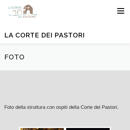
Passa
Menu
al
contenuto
LA CORTE DEI PASTORI
HOME
CAMERE
OFFERTE
FOTO
FOTO
DISPONIBILITÀ
DOVE SIAMO
CONTATTI
Foto della struttura con ospiti della Corte dei Pastori.